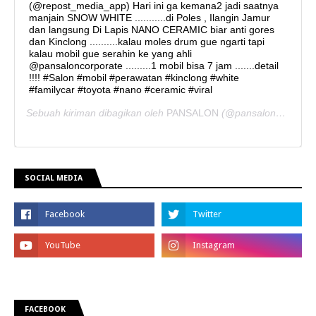
(@repost_media_app) Hari ini ga kemana2 jadi saatnya
manjain SNOW WHITE ...........di Poles , Ilangin Jamur
dan langsung Di Lapis NANO CERAMIC biar anti gores
dan Kinclong ..........kalau moles drum gue ngarti tapi
kalau mobil gue serahin ke yang ahli
@pansaloncorporate .........1 mobil bisa 7 jam .......detail
!!!! #Salon #mobil #perawatan #kinclong #white
#familycar #toyota #nano #ceramic #viral
Sebuah kiriman dibagikan oleh
PANSALON
(@pansaloncorporate) pada
SOCIAL MEDIA
FACEBOOK