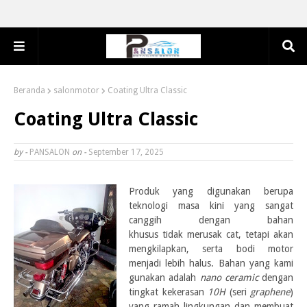
Beranda
salonmotor
Coating Ultra Classic
Coating Ultra Classic
by -
PANSALON
on -
September 17, 2025
Produk yang digunakan berupa
teknologi masa kini yang sangat
canggih dengan bahan
khusus
tidak
merusak cat, tetapi akan
mengkilapkan, serta bodi motor
menjadi lebih halus. Bahan
yang kami
gunakan adalah
nano ceramic
dengan
tingkat kekerasan
10H
(seri
graphene
)
yang ramah lingkungan dan membuat