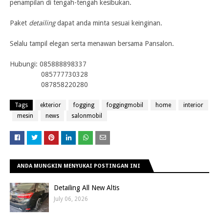
penampilan di tengah-tengah kesibukan.
Paket
detailing
dapat anda minta sesuai keinginan.
Selalu tampil elegan serta menawan bersama Pansalon.
Hubungi:
085888898337
085777730328
087858220280
Tags
ekterior
fogging
foggingmobil
home
interior
mesin
news
salonmobil
ANDA MUNGKIN MENYUKAI POSTINGAN INI
Detailing All New Altis
July 06, 2026