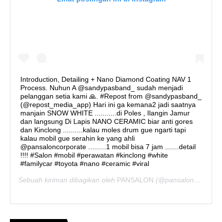
Introduction, Detailing + Nano Diamond Coating NAV 1
Process. Nuhun A @sandypasband_ sudah menjadi
pelanggan setia kami 🙏. #Repost from @sandypasband_
(@repost_media_app) Hari ini ga kemana2 jadi saatnya
manjain SNOW WHITE ...........di Poles , Ilangin Jamur
dan langsung Di Lapis NANO CERAMIC biar anti gores
dan Kinclong ..........kalau moles drum gue ngarti tapi
kalau mobil gue serahin ke yang ahli
@pansaloncorporate .........1 mobil bisa 7 jam .......detail
!!!! #Salon #mobil #perawatan #kinclong #white
#familycar #toyota #nano #ceramic #viral
Sebuah kiriman dibagikan oleh
PANSALON
(@pansaloncorporate) pada