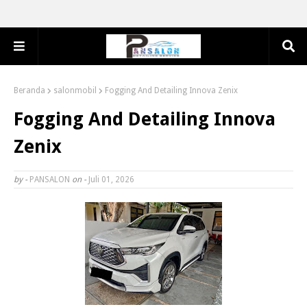
Beranda
salonmobil
Fogging And Detailing Innova Zenix
Fogging And Detailing Innova
Zenix
by -
PANSALON
on -
Juli 01, 2026