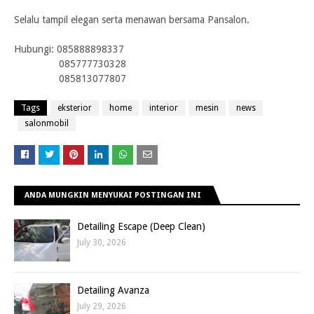
Sel
alu tampil elegan serta menawan bersama Pansalon.
Hub
ungi:
085888898337
085777730328
085813077807
Tags
eksterior
home
interior
mesin
news
salonmobil
ANDA MUNGKIN MENYUKAI POSTINGAN INI
Detailing Escape (Deep Clean)
July 30, 2026
Detailing Avanza
July 29, 2026