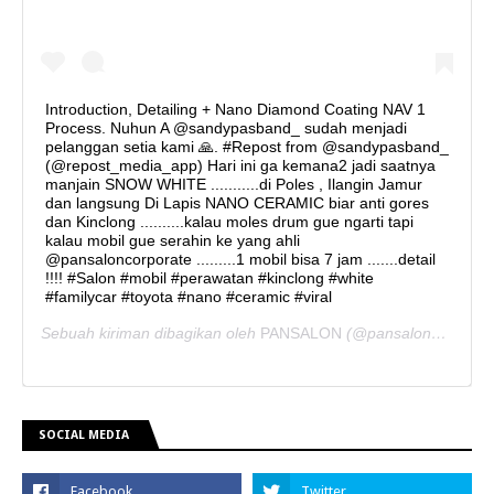
Introduction, Detailing + Nano Diamond Coating NAV 1
Process. Nuhun A @sandypasband_ sudah menjadi
pelanggan setia kami 🙏. #Repost from @sandypasband_
(@repost_media_app) Hari ini ga kemana2 jadi saatnya
manjain SNOW WHITE ...........di Poles , Ilangin Jamur
dan langsung Di Lapis NANO CERAMIC biar anti gores
dan Kinclong ..........kalau moles drum gue ngarti tapi
kalau mobil gue serahin ke yang ahli
@pansaloncorporate .........1 mobil bisa 7 jam .......detail
!!!! #Salon #mobil #perawatan #kinclong #white
#familycar #toyota #nano #ceramic #viral
Sebuah kiriman dibagikan oleh
PANSALON
(@pansaloncorporate) pada
SOCIAL MEDIA