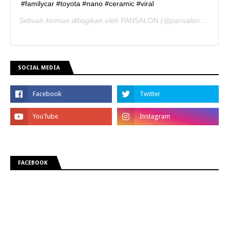
#familycar #toyota #nano #ceramic #viral
Sebuah kiriman dibagikan oleh
PANSALON
(@pansaloncorporate) pada
SOCIAL MEDIA
FACEBOOK