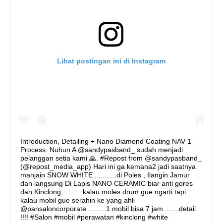
Lihat postingan ini di Instagram
Introduction, Detailing + Nano Diamond Coating NAV 1
Process. Nuhun A @sandypasband_ sudah menjadi
pelanggan setia kami 🙏. #Repost from @sandypasband_
(@repost_media_app) Hari ini ga kemana2 jadi saatnya
manjain SNOW WHITE ...........di Poles , Ilangin Jamur
dan langsung Di Lapis NANO CERAMIC biar anti gores
dan Kinclong ..........kalau moles drum gue ngarti tapi
kalau mobil gue serahin ke yang ahli
@pansaloncorporate .........1 mobil bisa 7 jam .......detail
!!!! #Salon #mobil #perawatan #kinclong #white