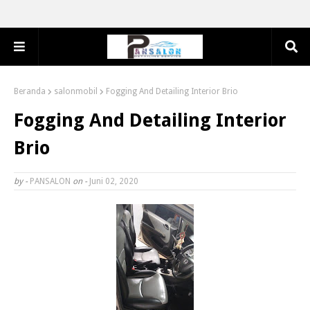
Beranda
salonmobil
Fogging And Detailing Interior Brio
Fogging And Detailing Interior
Brio
by -
PANSALON
on -
Juni 02, 2020