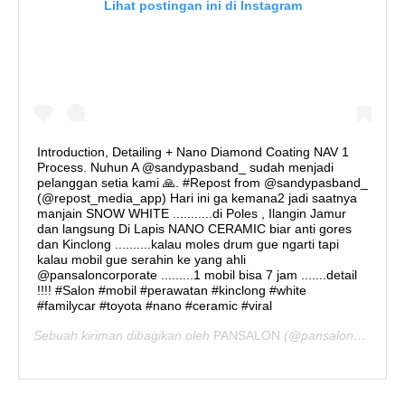
Lihat postingan ini di Instagram
Introduction, Detailing + Nano Diamond Coating NAV 1
Process. Nuhun A @sandypasband_ sudah menjadi
pelanggan setia kami 🙏. #Repost from @sandypasband_
(@repost_media_app) Hari ini ga kemana2 jadi saatnya
manjain SNOW WHITE ...........di Poles , Ilangin Jamur
dan langsung Di Lapis NANO CERAMIC biar anti gores
dan Kinclong ..........kalau moles drum gue ngarti tapi
kalau mobil gue serahin ke yang ahli
@pansaloncorporate .........1 mobil bisa 7 jam .......detail
!!!! #Salon #mobil #perawatan #kinclong #white
#familycar #toyota #nano #ceramic #viral
Sebuah kiriman dibagikan oleh
PANSALON
(@pansaloncorporate) pada