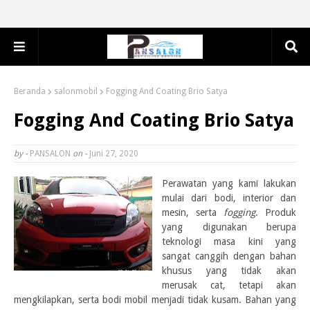
Beranda
salonmobil
Fogging And Coating Brio Satya
Fogging And Coating Brio Satya
by -
PANSALON
on -
Juni 27, 2020
Perawatan yang kami lakukan
mulai dari bodi, interior dan
mesin, serta
fogging
. Produk
yang digunakan berupa
teknologi masa kini yang
sangat canggih dengan bahan
khusus yang tidak akan
merusak cat, tetapi akan
mengkilapkan, serta bodi mobil menjadi tidak kusam. Bahan yang