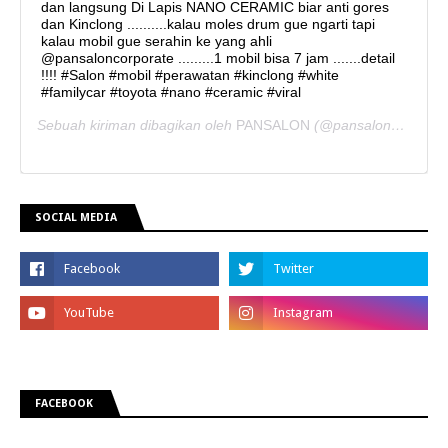
dan langsung Di Lapis NANO CERAMIC biar anti gores
dan Kinclong ..........kalau moles drum gue ngarti tapi
kalau mobil gue serahin ke yang ahli
@pansaloncorporate .........1 mobil bisa 7 jam .......detail
!!!! #Salon #mobil #perawatan #kinclong #white
#familycar #toyota #nano #ceramic #viral
Sebuah kiriman dibagikan oleh
PANSALON
(@pansaloncorporate) pada
SOCIAL MEDIA
FACEBOOK