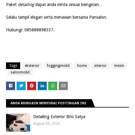
Pake
t
detailing
dapat anda minta sesuai keinginan.
Sela
lu tampil elegan serta menawan bersama Pansalon.
Hubu
ngi: 085888898337.
Tags
eksterior
foggingmobil
home
interior
mesin
salonmobil
ANDA MUNGKIN MENYUKAI POSTINGAN INI
Detailing Exterior Brio Satya
August 06, 2026