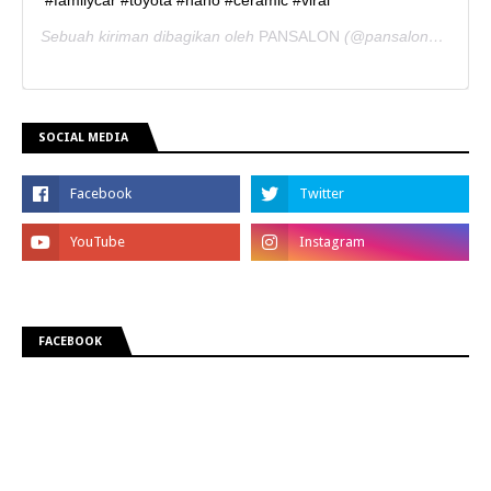
#familycar #toyota #nano #ceramic #viral
Sebuah kiriman dibagikan oleh
PANSALON
(@pansaloncorporate) pada
SOCIAL MEDIA
FACEBOOK