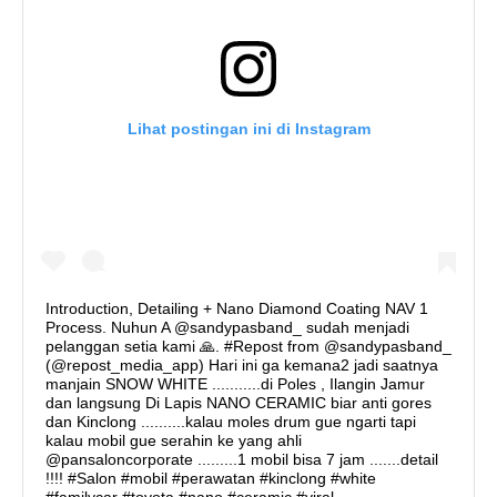
Lihat postingan ini di Instagram
Introduction, Detailing + Nano Diamond Coating NAV 1
Process. Nuhun A @sandypasband_ sudah menjadi
pelanggan setia kami 🙏. #Repost from @sandypasband_
(@repost_media_app) Hari ini ga kemana2 jadi saatnya
manjain SNOW WHITE ...........di Poles , Ilangin Jamur
dan langsung Di Lapis NANO CERAMIC biar anti gores
dan Kinclong ..........kalau moles drum gue ngarti tapi
kalau mobil gue serahin ke yang ahli
@pansaloncorporate .........1 mobil bisa 7 jam .......detail
!!!! #Salon #mobil #perawatan #kinclong #white