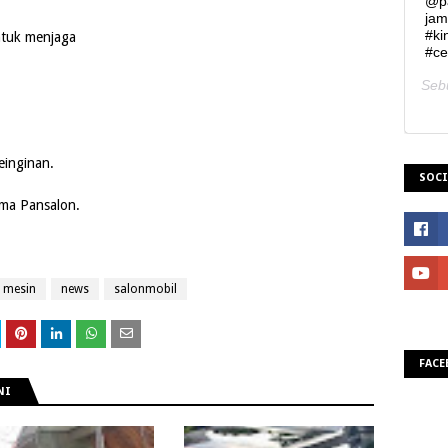
@pa
jam
#ki
tuk menjaga
#ce
Seb
einginan.
SOCI
ama Pansalon.
mesin
news
salonmobil
FACE
NI