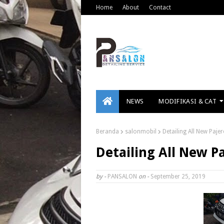
Home
About
Contact
NEWS
MODIFIKASI & CAT
Beranda
salonmobil
Detailing All New Paje
Detailing All New P
by -
PANSALON
on -
September 25, 2019