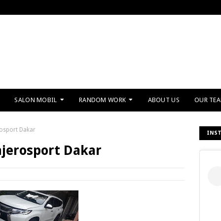
SALON MOBIL
RANDOM WORK
ABOUT US
OUR TE
rosport Dakar
INS
ajerosport Dakar