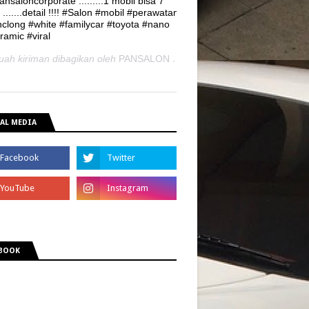
nsaloncorporate .........1 mobil bisa 7
 .......detail !!!! #Salon #mobil #perawatan
nclong #white #familycar #toyota #nano
ramic #viral
uah kiriman dibagikan oleh
PANSALON
(@pansaloncorporate) pada
21
AL MEDIA
BOOK