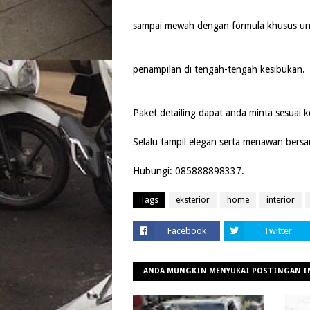
sampai mewah dengan formula khusus un
penampilan di tengah-tengah kesibukan.
Paket detailing
dapat anda minta sesuai k
S
elalu tampil elegan serta menawan bers
Hu
bungi: 085888898337.
Tags
eksterior
home
interior
Facebook
Twitter
ANDA MUNGKIN MENYUKAI POSTINGAN I