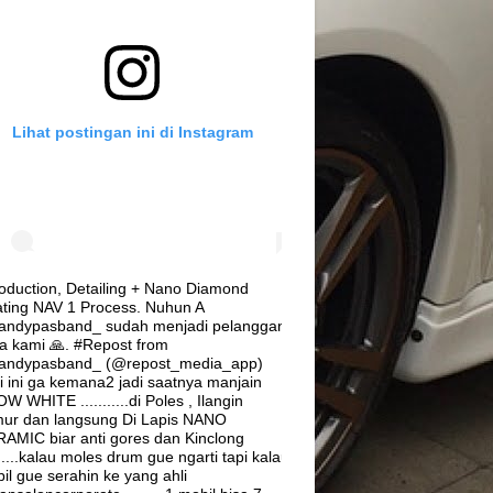
Lihat postingan ini di Instagram
roduction, Detailing + Nano Diamond
ting NAV 1 Process. Nuhun A
ndypasband_ sudah menjadi pelanggan
ia kami 🙏. #Repost from
andypasband_ (@repost_media_app)
i ini ga kemana2 jadi saatnya manjain
W WHITE ...........di Poles , Ilangin
ur dan langsung Di Lapis NANO
AMIC biar anti gores dan Kinclong
.......kalau moles drum gue ngarti tapi kalau
il gue serahin ke yang ahli