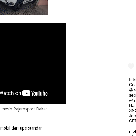
Int
Coa
@sa
set
@s
Har
an mesin Pajerosport Dakar.
SNO
Jam
CER
...
obil dari tipe standar
mob