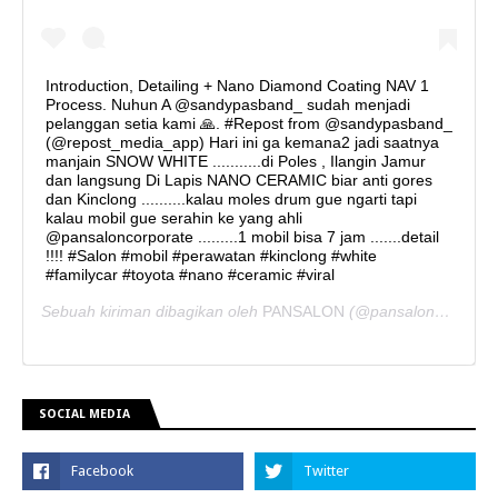
Introduction, Detailing + Nano Diamond Coating NAV 1
Process. Nuhun A @sandypasband_ sudah menjadi
pelanggan setia kami 🙏. #Repost from @sandypasband_
(@repost_media_app) Hari ini ga kemana2 jadi saatnya
manjain SNOW WHITE ...........di Poles , Ilangin Jamur
dan langsung Di Lapis NANO CERAMIC biar anti gores
dan Kinclong ..........kalau moles drum gue ngarti tapi
kalau mobil gue serahin ke yang ahli
@pansaloncorporate .........1 mobil bisa 7 jam .......detail
!!!! #Salon #mobil #perawatan #kinclong #white
#familycar #toyota #nano #ceramic #viral
Sebuah kiriman dibagikan oleh
PANSALON
(@pansaloncorporate) pada
SOCIAL MEDIA