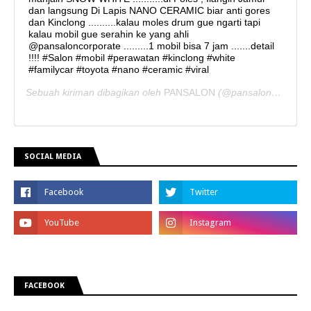
dan langsung Di Lapis NANO CERAMIC biar anti gores
dan Kinclong ..........kalau moles drum gue ngarti tapi
kalau mobil gue serahin ke yang ahli
@pansaloncorporate .........1 mobil bisa 7 jam .......detail
!!!! #Salon #mobil #perawatan #kinclong #white
#familycar #toyota #nano #ceramic #viral
Sebuah kiriman dibagikan oleh
PANSALON
(@pansaloncorporate) pada
SOCIAL MEDIA
FACEBOOK