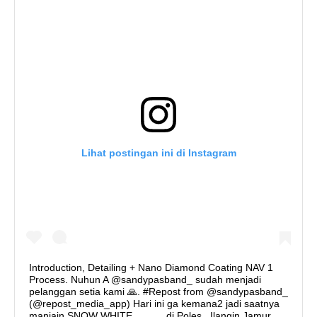
Lihat postingan ini di Instagram
Introduction, Detailing + Nano Diamond Coating NAV 1
Process. Nuhun A @sandypasband_ sudah menjadi
pelanggan setia kami 🙏. #Repost from @sandypasband_
(@repost_media_app) Hari ini ga kemana2 jadi saatnya
manjain SNOW WHITE ...........di Poles , Ilangin Jamur