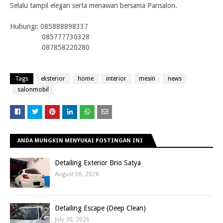
Selalu tampil elegan serta menawan bersama Pansalon.
Hubungi:
085888898337
085777730328
087858220280
Tags
eksterior
home
interior
mesin
news
salonmobil
ANDA MUNGKIN MENYUKAI POSTINGAN INI
Detailing Exterior Brio Satya
August 06, 2026
Detailing Escape (Deep Clean)
July 30, 2026