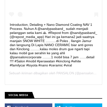
Introduction, Detailing + Nano Diamond Coating NAV 1
Process. Nuhun A @sandypasband_ sudah menjadi
pelanggan setia kami 🙏. #Repost from @sandypasband_
(@repost_media_app) Hari ini ga kemana2 jadi saatnya
manjain SNOW WHITE ...........di Poles , Ilangin Jamur
dan langsung Di Lapis NANO CERAMIC biar anti gores
dan Kinclong ..........kalau moles drum gue ngarti tapi
kalau mobil gue serahin ke yang ahli
@pansaloncorporate .........1 mobil bisa 7 jam .......detail
!!!! #Salon #mobil #perawatan #kinclong #white
#familycar #toyota #nano #ceramic #viral
Sebuah kiriman dibagikan oleh
PANSALON
(@pansaloncorporate) pada
SOCIAL MEDIA