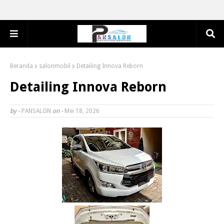
Beranda
salonmobil
Detailing Innova Reborn
Detailing Innova Reborn
by -
PANSALON
on -
Mei 18, 2026