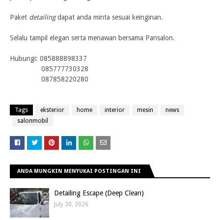
Paket
detailing
dapat anda minta sesuai keinginan.
Selalu tampil elegan serta menawan bersama Pansalon.
Hubungi:
085888898337
085777730328
087858220280
Tags
eksterior
home
interior
mesin
news
salonmobil
ANDA MUNGKIN MENYUKAI POSTINGAN INI
Detailing Escape (Deep Clean)
July 30, 2026