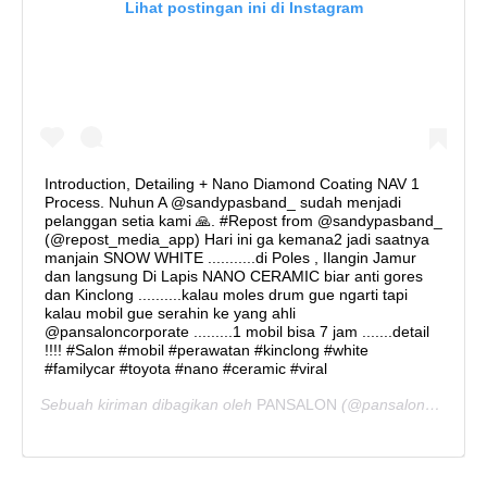
Lihat postingan ini di Instagram
Introduction, Detailing + Nano Diamond Coating NAV 1
Process. Nuhun A @sandypasband_ sudah menjadi
pelanggan setia kami 🙏. #Repost from @sandypasband_
(@repost_media_app) Hari ini ga kemana2 jadi saatnya
manjain SNOW WHITE ...........di Poles , Ilangin Jamur
dan langsung Di Lapis NANO CERAMIC biar anti gores
dan Kinclong ..........kalau moles drum gue ngarti tapi
kalau mobil gue serahin ke yang ahli
@pansaloncorporate .........1 mobil bisa 7 jam .......detail
!!!! #Salon #mobil #perawatan #kinclong #white
#familycar #toyota #nano #ceramic #viral
Sebuah kiriman dibagikan oleh
PANSALON
(@pansaloncorporate) pada