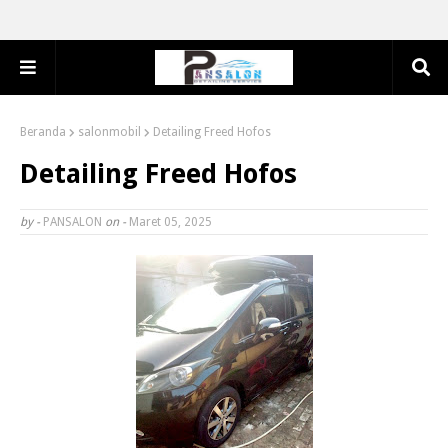
Beranda
salonmobil
Detailing Freed Hofos
Detailing Freed Hofos
by -
PANSALON
on -
Maret 05, 2025