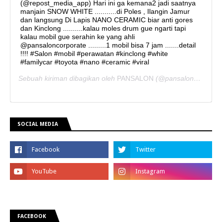
(@repost_media_app) Hari ini ga kemana2 jadi saatnya
manjain SNOW WHITE ...........di Poles , Ilangin Jamur
dan langsung Di Lapis NANO CERAMIC biar anti gores
dan Kinclong ..........kalau moles drum gue ngarti tapi
kalau mobil gue serahin ke yang ahli
@pansaloncorporate .........1 mobil bisa 7 jam .......detail
!!!! #Salon #mobil #perawatan #kinclong #white
#familycar #toyota #nano #ceramic #viral
Sebuah kiriman dibagikan oleh
PANSALON
(@pansaloncorporate) pada
SOCIAL MEDIA
FACEBOOK