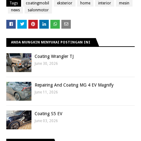
Tags
coatingmobil
eksterior
home
interior
mesin
news
salonmotor
ANDA MUNGKIN MENYUKAI POSTINGAN INI
Coating Wrangler TJ
June 30, 2026
Repairing And Coating MG 4 EV Magnify
June 11, 2026
Coating S5 EV
June 03, 2026