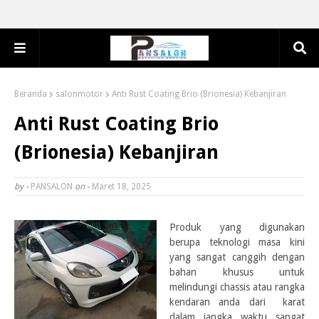
Beranda
salonmotor
Anti Rust Coating Brio (Brionesia) Kebanjiran
Anti Rust Coating Brio
(Brionesia) Kebanjiran
by -
PANSALON
on -
Maret 18, 2025
Produk yang digunakan
berupa teknologi masa kini
yang sangat canggih dengan
bahan khusus untuk
melindungi chassis atau rangka
kendaran anda dari karat
dalam jangka waktu sangat