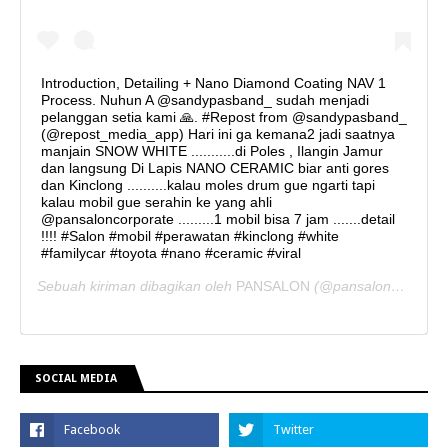
Introduction, Detailing + Nano Diamond Coating NAV 1
Process. Nuhun A @sandypasband_ sudah menjadi
pelanggan setia kami 🙏. #Repost from @sandypasband_
(@repost_media_app) Hari ini ga kemana2 jadi saatnya
manjain SNOW WHITE ...........di Poles , Ilangin Jamur
dan langsung Di Lapis NANO CERAMIC biar anti gores
dan Kinclong ..........kalau moles drum gue ngarti tapi
kalau mobil gue serahin ke yang ahli
@pansaloncorporate .........1 mobil bisa 7 jam .......detail
!!!! #Salon #mobil #perawatan #kinclong #white
#familycar #toyota #nano #ceramic #viral
Sebuah kiriman dibagikan oleh
PANSALON
(@pansaloncorporate) pada
SOCIAL MEDIA