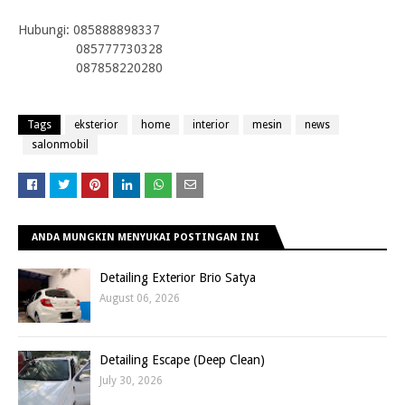
Hub
ungi:
085888898337
085777730328
087858220280
Tags
eksterior
home
interior
mesin
news
salonmobil
ANDA MUNGKIN MENYUKAI POSTINGAN INI
Detailing Exterior Brio Satya
August 06, 2026
Detailing Escape (Deep Clean)
July 30, 2026