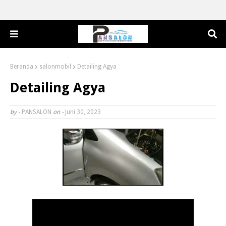
Beranda
salonmobil
Detailing Agya
Detailing Agya
by -
PANSALON
on -
Juni 30, 2023