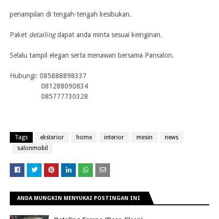
penampilan di tengah-tengah kesibukan.
Paket
detailing
dapat anda minta sesuai keinginan.
Sel
alu tampil elegan serta menawan bersama Pansalon.
Hub
ungi: 085888898337
081288090834
085777730328
Tags
eksterior
home
interior
mesin
news
salonmobil
ANDA MUNGKIN MENYUKAI POSTINGAN INI