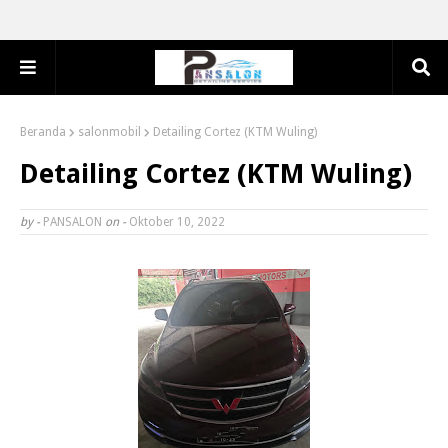
Beranda
salonmobil
Detailing Cortez (KTM Wuling)
Detailing Cortez (KTM Wuling)
by -
PANSALON
on -
Oktober 10, 2022