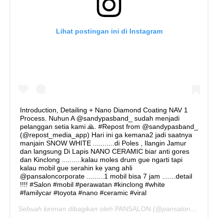
Lihat postingan ini di Instagram
Introduction, Detailing + Nano Diamond Coating NAV 1
Process. Nuhun A @sandypasband_ sudah menjadi
pelanggan setia kami 🙏. #Repost from @sandypasband_
(@repost_media_app) Hari ini ga kemana2 jadi saatnya
manjain SNOW WHITE ...........di Poles , Ilangin Jamur
dan langsung Di Lapis NANO CERAMIC biar anti gores
dan Kinclong ..........kalau moles drum gue ngarti tapi
kalau mobil gue serahin ke yang ahli
@pansaloncorporate .........1 mobil bisa 7 jam .......detail
!!!! #Salon #mobil #perawatan #kinclong #white
#familycar #toyota #nano #ceramic #viral
Sebuah kiriman dibagikan oleh
PANSALON
(@pansaloncorporate) pada