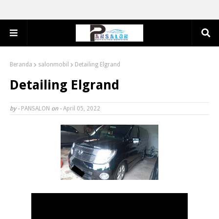
Beranda
salonmobil
Detailing Elgrand
Detailing Elgrand
by -
PANSALON
on -
April 05, 2022