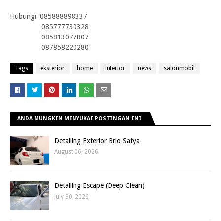
Hub
ungi:
085888898337
085777730328
085813077807
087858220280
Tags
eksterior
home
interior
news
salonmobil
ANDA MUNGKIN MENYUKAI POSTINGAN INI
Detailing Exterior Brio Satya
August 06, 2026
Detailing Escape (Deep Clean)
July 30, 2026