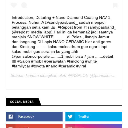
Introduction, Detailing + Nano Diamond Coating NAV 1
Process. Nuhun A @sandypasband_ sudah menjadi
pelanggan setia kami 🙏. #Repost from @sandypasband_
(@repost_media_app) Hari ini ga kemana2 jadi saatnya
manjain SNOW WHITE ...........di Poles , Ilangin Jamur
dan langsung Di Lapis NANO CERAMIC biar anti gores
dan Kinclong ..........kalau moles drum gue ngarti tapi
kalau mobil gue serahin ke yang ahli
@pansaloncorporate .........1 mobil bisa 7 jam .......detail
!!!! #Salon #mobil #perawatan #kinclong #white
#familycar #toyota #nano #ceramic #viral
Sebuah kiriman dibagikan oleh
PANSALON
(@pansaloncorporate) pada
SOCIAL MEDIA