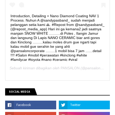
Introduction, Detailing + Nano Diamond Coating NAV 1
Process. Nuhun A @sandypasband_ sudah menjadi
pelanggan setia kami 🙏. #Repost from @sandypasband_
(@repost_media_app) Hari ini ga kemana2 jadi saatnya
manjain SNOW WHITE ...........di Poles , Ilangin Jamur
dan langsung Di Lapis NANO CERAMIC biar anti gores
dan Kinclong ..........kalau moles drum gue ngarti tapi
kalau mobil gue serahin ke yang ahli
@pansaloncorporate .........1 mobil bisa 7 jam .......detail
!!!! #Salon #mobil #perawatan #kinclong #white
#familycar #toyota #nano #ceramic #viral
Sebuah kiriman dibagikan oleh
PANSALON
(@pansaloncorporate) pada
SOCIAL MEDIA