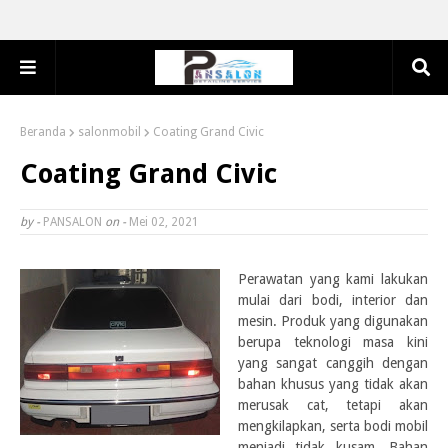
Beranda
salonmobil
Coating Grand Civic
Coating Grand Civic
by -
PANSALON
on -
Mei 02, 2021
Perawatan yang kami lakukan
mulai dari bodi, interior dan
mesin.
Produk yang digunakan
berupa teknologi masa kini
yang sangat canggih dengan
bahan khusus
yang tidak akan
merusak cat, tetapi akan
mengkilapkan, serta bodi mobil
menjadi tidak kusam. Bahan