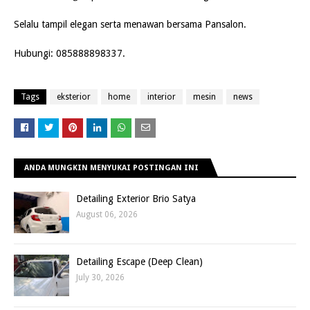
Sel
alu tampil elegan serta menawan bersama Pansalon.
Hub
ungi: 085888898337.
Tags
eksterior
home
interior
mesin
news
ANDA MUNGKIN MENYUKAI POSTINGAN INI
Detailing Exterior Brio Satya
August 06, 2026
Detailing Escape (Deep Clean)
July 30, 2026