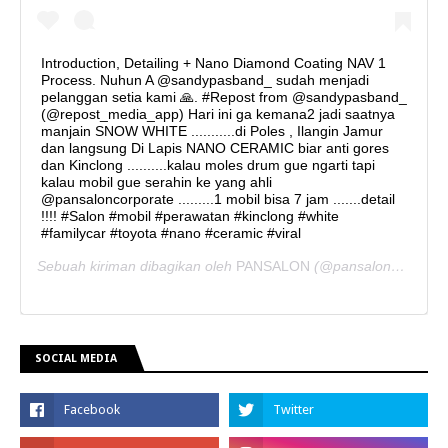
Introduction, Detailing + Nano Diamond Coating NAV 1
Process. Nuhun A @sandypasband_ sudah menjadi
pelanggan setia kami 🙏. #Repost from @sandypasband_
(@repost_media_app) Hari ini ga kemana2 jadi saatnya
manjain SNOW WHITE ...........di Poles , Ilangin Jamur
dan langsung Di Lapis NANO CERAMIC biar anti gores
dan Kinclong ..........kalau moles drum gue ngarti tapi
kalau mobil gue serahin ke yang ahli
@pansaloncorporate .........1 mobil bisa 7 jam .......detail
!!!! #Salon #mobil #perawatan #kinclong #white
#familycar #toyota #nano #ceramic #viral
Sebuah kiriman dibagikan oleh
PANSALON
(@pansaloncorporate) pada
SOCIAL MEDIA