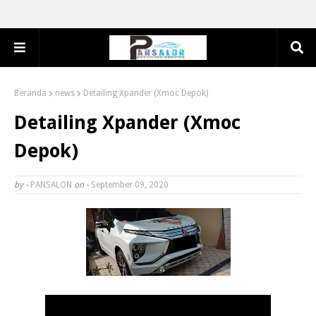
Beranda
news
Detailing Xpander (Xmoc Depok)
Detailing Xpander (Xmoc
Depok)
by -
PANSALON
on -
September 09, 2020