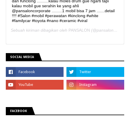
dan Kinclong ..........kalau moles drum gue ngarti tapi
kalau mobil gue serahin ke yang ahli
@pansaloncorporate .........1 mobil bisa 7 jam .......detail
!!!! #Salon #mobil #perawatan #kinclong #white
#familycar #toyota #nano #ceramic #viral
Sebuah kiriman dibagikan oleh
PANSALON
(@pansaloncorporate) pada
SOCIAL MEDIA
FACEBOOK