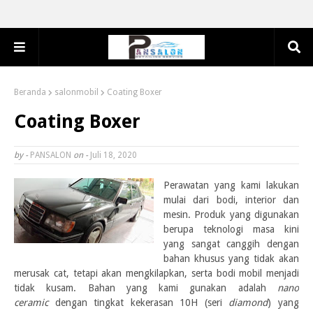
Beranda
salonmobil
Coating Boxer
Coating Boxer
by -
PANSALON
on -
Juli 18, 2020
Perawatan yang kami lakukan
mulai dari bodi, interior dan
mesin. Produk yang digunakan
berupa teknologi masa kini
yang sangat canggih dengan
bahan khusus yang tidak akan
merusak cat, tetapi akan mengkilapkan, serta bodi mobil menjadi
tidak kusam. Bahan yang kami gunakan adalah
nano
ceramic
dengan tingkat kekerasan 10H (seri
diamond
) yang