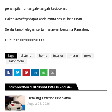
penampilan di tengah-tengah kesibukan.
Paket
detailing
dapat anda minta sesuai keinginan.
Sel
alu tampil elegan serta menawan bersama Pansalon.
Hub
ungi: 085888898337.
Tags
eksterior
home
interior
mesin
news
salonmobil
ANDA MUNGKIN MENYUKAI POSTINGAN INI
Detailing Exterior Brio Satya
August 06, 2026