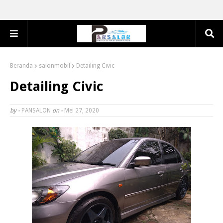
Beranda
salonmobil
Detailing Civic
Detailing Civic
by -
PANSALON
on -
Mei 27, 2020