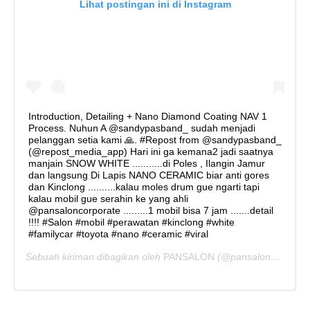
Lihat postingan ini di Instagram
Introduction, Detailing + Nano Diamond Coating NAV 1
Process. Nuhun A @sandypasband_ sudah menjadi
pelanggan setia kami 🙏. #Repost from @sandypasband_
(@repost_media_app) Hari ini ga kemana2 jadi saatnya
manjain SNOW WHITE ...........di Poles , Ilangin Jamur
dan langsung Di Lapis NANO CERAMIC biar anti gores
dan Kinclong ..........kalau moles drum gue ngarti tapi
kalau mobil gue serahin ke yang ahli
@pansaloncorporate .........1 mobil bisa 7 jam .......detail
!!!! #Salon #mobil #perawatan #kinclong #white
#familycar #toyota #nano #ceramic #viral
Sebuah kiriman dibagikan oleh
PANSALON
(@pansaloncorporate) pada