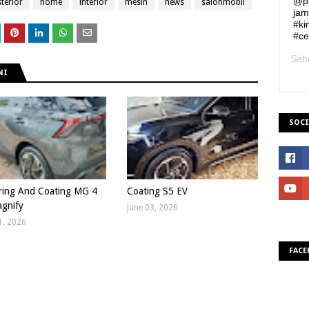
@pa
sterior
home
interior
mesin
news
salonmobil
jam
#ki
#ce
Seb
NI
SOCI
ring And Coating MG 4
Coating S5 EV
gnify
June 03, 2026
1, 2026
FACE