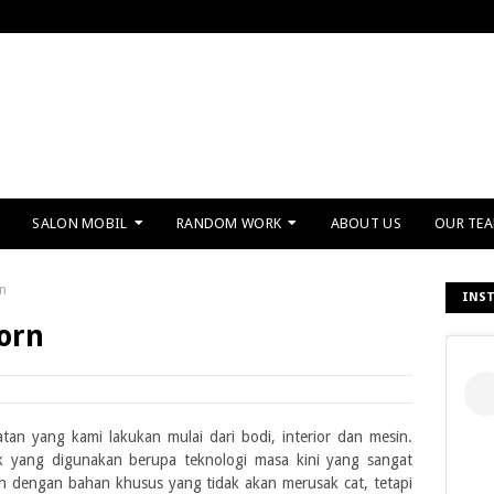
SALON MOBIL
RANDOM WORK
ABOUT US
OUR TE
n
INS
orn
tan yang kami lakukan mulai dari bodi, interior dan mesin.
 yang digunakan berupa teknologi masa kini yang sangat
h dengan bahan khusus yang tidak akan merusak cat, tetapi