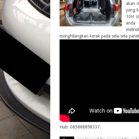
akan m
yang k
10H (
anda 
melin
menghilangkan kerak pada sela-sela panel
Hub: 085888898337.