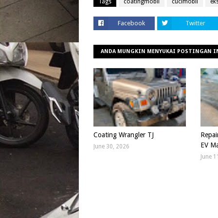
Tags
coatingmobil
cucimobil
ek
Facebook
Twitter
ANDA MUNGKIN MENYUKAI POSTINGAN I
Coating Wrangler TJ
Repai
EV Ma
June 30, 2026
June 1