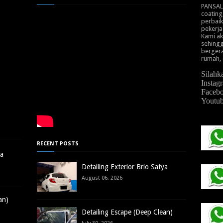
PANSALO
coating
perbaik
pekerja
Kami ak
sehingg
bergera
rumah, 
Silahk
Instag
Facebo
Yout
RECENT POSTS
ya
Detailing Exterior Brio Satya
August 06, 2026
an)
Detailing Escape (Deep Clean)