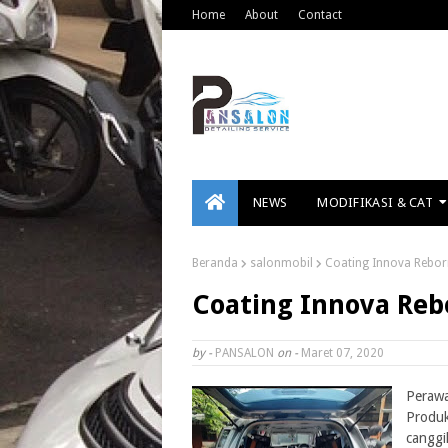
Home
About
Contact
NEWS
MODIFIKASI & CAT
Beranda
salonmobil
Coating Innova Rebor
Coating Innova Reb
by -
PANSALON
on -
Maret 07, 2020
Perawa
Produk
canggi