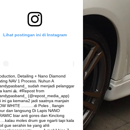
Lihat postingan ini di Instagram
roduction, Detailing + Nano Diamond
ting NAV 1 Process. Nuhun A
ndypasband_ sudah menjadi pelanggan
ia kami 🙏. #Repost from
andypasband_ (@repost_media_app)
i ini ga kemana2 jadi saatnya manjain
W WHITE ...........di Poles , Ilangin
ur dan langsung Di Lapis NANO
AMIC biar anti gores dan Kinclong
.......kalau moles drum gue ngarti tapi kalau
il gue serahin ke yang ahli