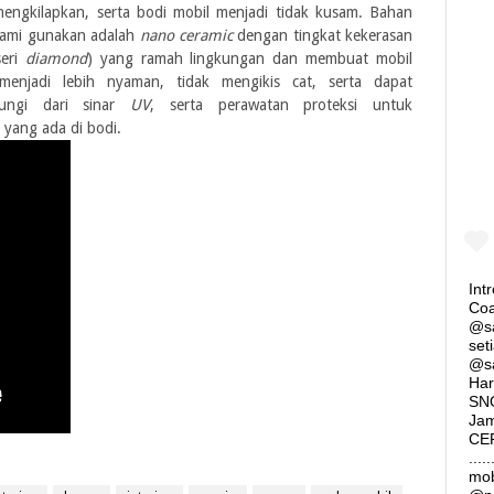
engkilapkan, serta bodi mobil menjadi tidak kusam. Bahan
ami gunakan adalah
nano ceramic
dengan tingkat kekerasan
seri
diamond
) yang ramah lingkungan dan membuat mobil
menjadi lebih nyaman, tidak mengikis cat, serta dapat
dungi dari sinar
UV
, serta perawatan proteksi untuk
 yang ada di bodi.
Int
Coa
@sa
set
@s
Har
SNO
Jam
CER
...
mob