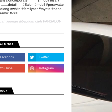
nsaloncorporate .........1 mobil bisa 7
 .......detail !!!! #Salon #mobil #perawatan
nclong #white #familycar #toyota #nano
ramic #viral
uah kiriman dibagikan oleh
PANSALON
(@pansaloncorporate) pada
21
AL MEDIA
BOOK