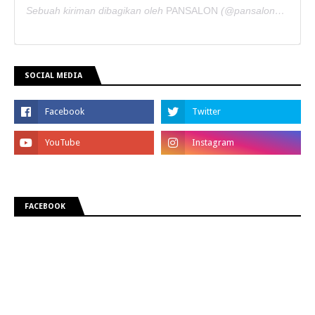
Sebuah kiriman dibagikan oleh
PANSALON
(@pansaloncorporate) pada
SOCIAL MEDIA
FACEBOOK