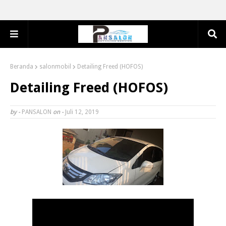
Beranda
salonmobil
Detailing Freed (HOFOS)
Detailing Freed (HOFOS)
by -
PANSALON
on -
Juli 12, 2019