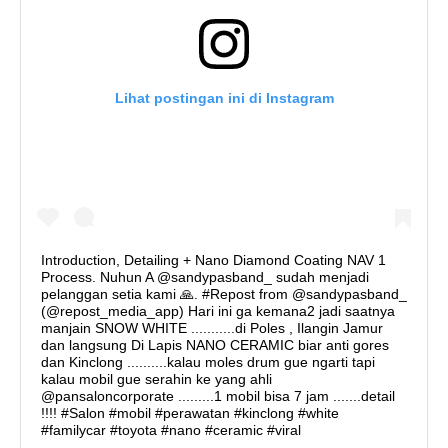
Lihat postingan ini di Instagram
Introduction, Detailing + Nano Diamond Coating NAV 1
Process. Nuhun A @sandypasband_ sudah menjadi
pelanggan setia kami 🙏. #Repost from @sandypasband_
(@repost_media_app) Hari ini ga kemana2 jadi saatnya
manjain SNOW WHITE ...........di Poles , Ilangin Jamur
dan langsung Di Lapis NANO CERAMIC biar anti gores
dan Kinclong ..........kalau moles drum gue ngarti tapi
kalau mobil gue serahin ke yang ahli
@pansaloncorporate .........1 mobil bisa 7 jam .......detail
!!!! #Salon #mobil #perawatan #kinclong #white
#familycar #toyota #nano #ceramic #viral