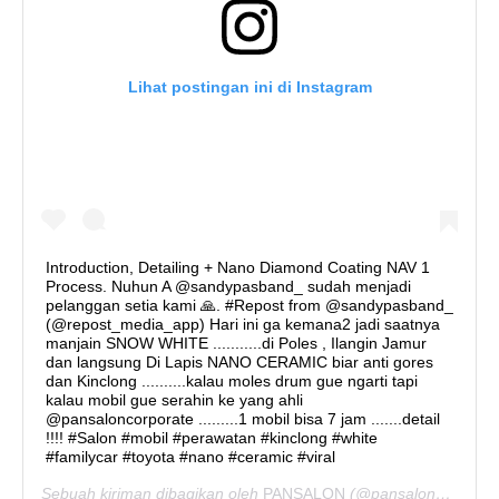
Lihat postingan ini di Instagram
Introduction, Detailing + Nano Diamond Coating NAV 1
Process. Nuhun A @sandypasband_ sudah menjadi
pelanggan setia kami 🙏. #Repost from @sandypasband_
(@repost_media_app) Hari ini ga kemana2 jadi saatnya
manjain SNOW WHITE ...........di Poles , Ilangin Jamur
dan langsung Di Lapis NANO CERAMIC biar anti gores
dan Kinclong ..........kalau moles drum gue ngarti tapi
kalau mobil gue serahin ke yang ahli
@pansaloncorporate .........1 mobil bisa 7 jam .......detail
!!!! #Salon #mobil #perawatan #kinclong #white
#familycar #toyota #nano #ceramic #viral
Sebuah kiriman dibagikan oleh
PANSALON
(@pansaloncorporate) pada